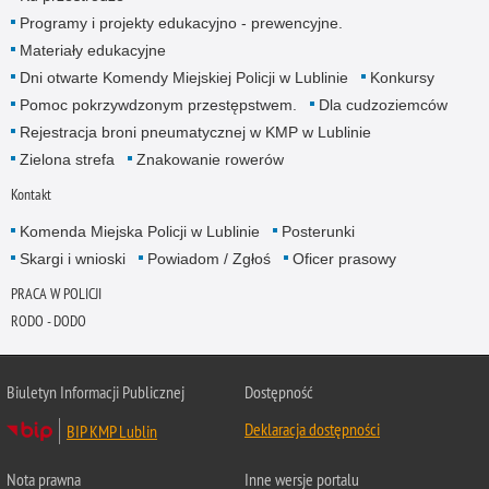
Programy i projekty edukacyjno - prewencyjne.
Materiały edukacyjne
Dni otwarte Komendy Miejskiej Policji w Lublinie
Konkursy
Pomoc pokrzywdzonym przestępstwem.
Dla cudzoziemców
Rejestracja broni pneumatycznej w KMP w Lublinie
Zielona strefa
Znakowanie rowerów
Kontakt
Komenda Miejska Policji w Lublinie
Posterunki
Skargi i wnioski
Powiadom / Zgłoś
Oficer prasowy
PRACA W POLICJI
RODO - DODO
Biuletyn Informacji Publicznej
Dostępność
Deklaracja dostępności
BIP KMP Lublin
Nota prawna
Inne wersje portalu