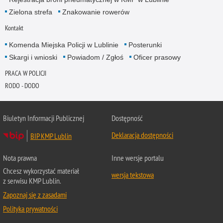
Zielona strefa
Znakowanie rowerów
Kontakt
Komenda Miejska Policji w Lublinie
Posterunki
Skargi i wnioski
Powiadom / Zgłoś
Oficer prasowy
PRACA W POLICJI
RODO - DODO
Biuletyn Informacji Publicznej
Dostępność
Deklaracja dostępności
BIP KMP Lublin
Nota prawna
Inne wersje portalu
Chcesz wykorzystać materiał
wersja tekstowa
z serwisu KMP Lublin.
Zapoznaj się z zasadami
Polityka prywatności