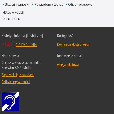
Skargi i wnioski
Powiadom / Zgłoś
Oficer prasowy
PRACA W POLICJI
RODO - DODO
Biuletyn Informacji Publicznej
Dostępność
Deklaracja dostępności
BIP KMP Lublin
Nota prawna
Inne wersje portalu
Chcesz wykorzystać materiał
wersja tekstowa
z serwisu KMP Lublin.
Zapoznaj się z zasadami
Polityka prywatności