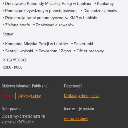
Dni otwarte Komendy Miejskiej Policji w Lublinie
Konkursy
Pomoc pokrzywdzonym przestępstwem.
Dla cudzoziemców
Rejestracja broni pneumatycznej w KMP w Lublinie
Zielona strefa
Znakowanie rowerów
Kontakt
Komenda Miejska Policji w Lublinie
Posterunki
Skargi i wnioski
Powiadom / Zgłoś
Oficer prasowy
PRACA W POLICJI
RODO - DODO
Biuletyn Informacji Publicznej
Dostępność
Deklaracja dostępności
BIP KMP Lublin
Nota prawna
Inne wersje portalu
Chcesz wykorzystać materiał
wersja tekstowa
z serwisu KMP Lublin.